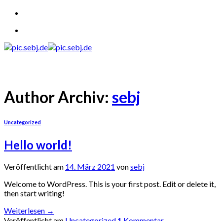
Skip
to
content
Author Archiv:
sebj
Uncategorized
Hello world!
Veröffentlicht am
14. März 2021
von
sebj
Welcome to WordPress. This is your first post. Edit or delete it,
then start writing!
Weiterlesen
→
Veröffentlicht am
Uncategorized
1
Kommentar